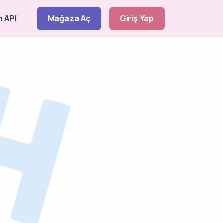
 API
Mağaza Aç
Giriş Yap